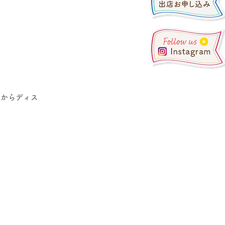
方からディス
。