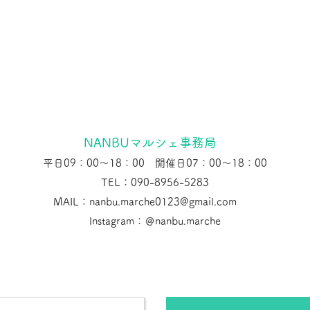
NANBUマルシェ事務局
​
平日09：00～18：00 開催日07：00～18：00
TEL：090-8956-5283
MAIL：nanbu.marche0123@gmail.com
Instagram：＠nanbu.marche