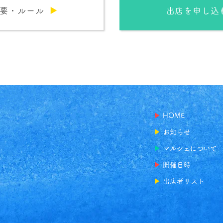
要・ルール
出店を申し込
▶
HOME
▶
お知らせ
▶
マルシェについて
▶
開催日時
▶
出店者リスト