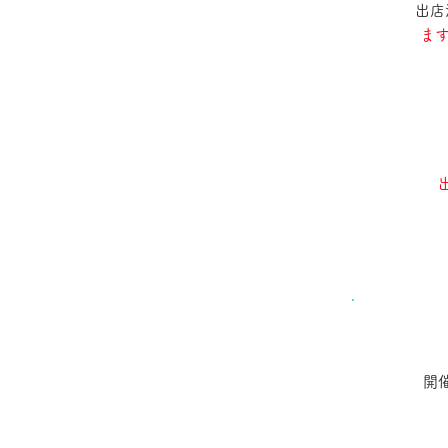
出店
ま
開