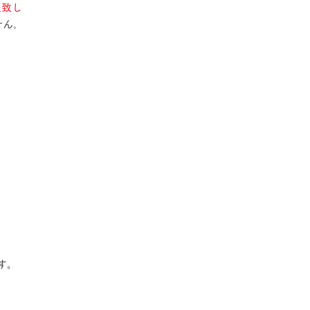
表致し
ん｡
。
す。