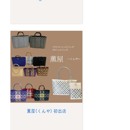
薫屋(くんや) 初出店